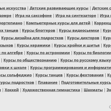
ые искусства
Детские развивающие курсы
Детские 
 домре
Игра на саксофоне
Игра на синтезаторе
Игра 
фортепиано
Компьютерные курсы для детей
Коррекц
ых танцев
Курсы блоггеров
Курсы видеосьемки
Кур
Курсы дизайна для подростков
Курсы дикторов
Кур
языков
Курсы керамики
Курсы кройки и шитья
Кур
 по алгебре
Курсы по астрономии
Курсы по биологи
Курсы по обществознанию
Курсы по русскому языку
овки к школе
Курсы программирования и информатик
рсы сольфеджио
Курсы танцев
Курсы фехтования
К
курсы подростков
Плавание
Подготовительные курс
л
Хоккей
Художественная гимнастика
Шахматы
Эк