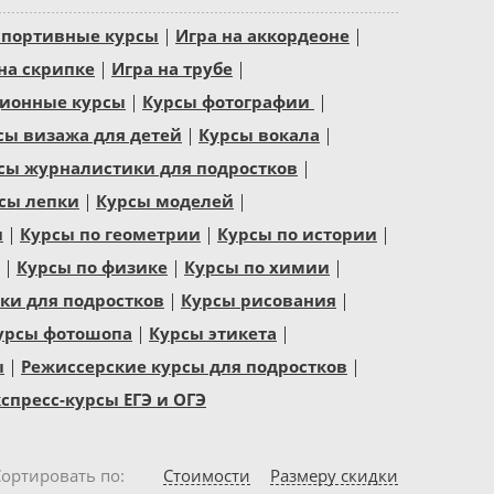
спортивные курсы
Игра на аккордеоне
на скрипке
Игра на трубе
ионные курсы
Курсы фотографии
сы визажа для детей
Курсы вокала
сы журналистики для подростков
сы лепки
Курсы моделей
и
Курсы по геометрии
Курсы по истории
Курсы по физике
Курсы по химии
и для подростков
Курсы рисования
урсы фотошопа
Курсы этикета
ы
Режиссерские курсы для подростков
спресс-курсы ЕГЭ и ОГЭ
Сортировать по
Стоимости
Размеру скидки