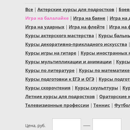
Все
Актерские курсы для подростков
Боев
Игра на балалайке
Игра на баяне
Игра на
Игра на ударных
Игра на флейте
Игра на 
Курсы актерского мастерства
Курсы бальн
Курсы декоративно-прикладного искусства
Курсы игры на гитаре
Курсы иностранных 
Курсы мультипликации и анимации
Курсы
Курсы по литературе
Курсы по математике
Курсы подготовки к ЕГЭ и ОГЭ
Курсы подгот
Курсы скорочтения
Курсы скульптуры
Ку
Летние курсы для подростков
Ораторские 
Телевизионные профессии
Теннис
Футбо
Цена, руб.