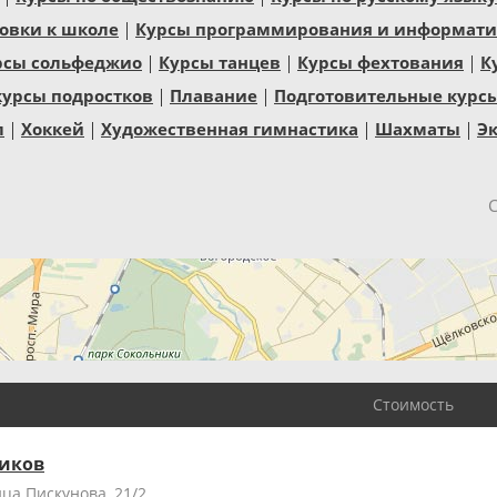
овки к школе
Курсы программирования и информатик
рсы сольфеджио
Курсы танцев
Курсы фехтования
К
курсы подростков
Плавание
Подготовительные курс
л
Хоккей
Художественная гимнастика
Шахматы
Эк
Стоимость
ников
ца Пискунова, 21/2