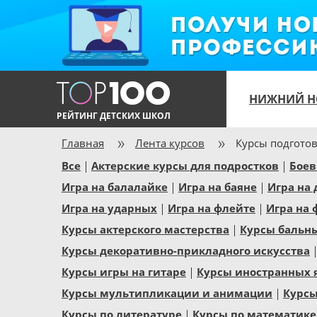
НИЖНИЙ Н
РЕЙТИНГ ДЕТСКИХ ШКОЛ
Главная
Лента курсов
Курсы подготов
Все
Актерские курсы для подростков
Боев
Игра на балалайке
Игра на баяне
Игра на
Игра на ударных
Игра на флейте
Игра на 
Курсы актерского мастерства
Курсы бальн
Курсы декоративно-прикладного искусства
Курсы игры на гитаре
Курсы иностранных 
Курсы мультипликации и анимации
Курсы
Курсы по литературе
Курсы по математике