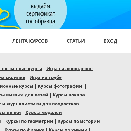
ЛЕНТА КУРСОВ
СТАТЬИ
ВХОД
спортивные курсы
Игра на аккордеоне
на скрипке
Игра на трубе
ионные курсы
Курсы фотографии
сы визажа для детей
Курсы вокала
сы журналистики для подростков
сы лепки
Курсы моделей
и
Курсы по геометрии
Курсы по истории
Курсы по физике
Курсы по химии