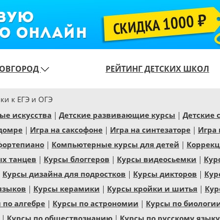
ОВГОРОД
РЕЙТИНГ ДЕТСКИХ ШКОЛ
ки к ЕГЭ и ОГЭ
ые искусства
Детские развивающие курсы
Детские 
 домре
Игра на саксофоне
Игра на синтезаторе
Игра 
фортепиано
Компьютерные курсы для детей
Коррекц
ых танцев
Курсы блоггеров
Курсы видеосьемки
Кур
Курсы дизайна для подростков
Курсы дикторов
Кур
языков
Курсы керамики
Курсы кройки и шитья
Кур
 по алгебре
Курсы по астрономии
Курсы по биологи
Курсы по обществознанию
Курсы по русскому языку